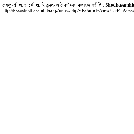
लक्कुण्डी च. स.; वी श. सिद्धपदस्थलिङ्गेभ्यः अन्वाख्यानरीतिः.
Shodhasamhi
http://kksushodhasamhita.org/index.php/sdsa/article/view/1344. Aces