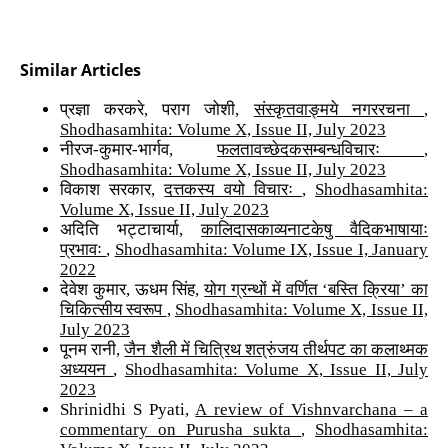
Similar Articles
प्रज्ञा करकरे, पराग जोशी,
संस्कृतवाङ्मये नगररचना
,
Shodhasamhita: Volume X, Issue II, July 2023
नीरज-कुमार-भार्गव,
फलतावच्छेदकसम्बन्धविचारः
,
Shodhasamhita: Volume X, Issue II, July 2023
विकाश सरकार,
दत्तकस्य वयो विचारः
,
Shodhasamhita:
Volume X, Issue II, July 2023
अदिति भट्टाचार्या,
कालिदासकाव्यनाटकेषु वैदिकभाषायाः
प्रभावः
,
Shodhasamhita: Volume IX, Issue I, January
2022
देवेश कुमार, ऊधम सिंह,
योग ग्रन्थों में वर्णित ‘बस्ति क्रिया’ का
चिकित्सीय स्वरूप
,
Shodhasamhita: Volume X, Issue II,
July 2023
पूनम रानी,
जैन शैली में चित्रिथ शत्रुंजय तीर्थपट का कलाथ्मक
अध्ययन
,
Shodhasamhita: Volume X, Issue II, July
2023
Shrinidhi S Pyati,
A review of Vishnvarchana – a
commentary on Purusha sukta
,
Shodhasamhita: