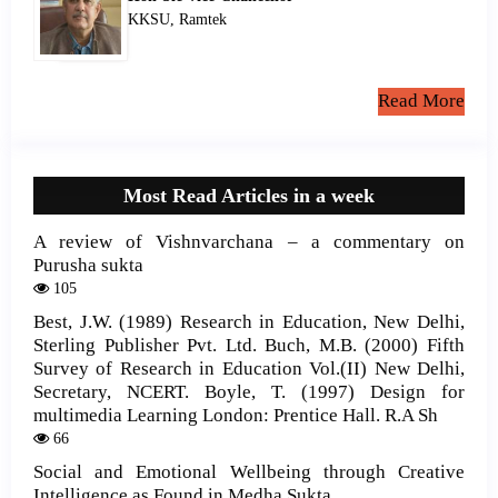
KKSU, Ramtek
Read More
Most Read Articles in a week
A review of Vishnvarchana – a commentary on
Purusha sukta
105
Best, J.W. (1989) Research in Education, New Delhi,
Sterling Publisher Pvt. Ltd. Buch, M.B. (2000) Fifth
Survey of Research in Education Vol.(II) New Delhi,
Secretary, NCERT. Boyle, T. (1997) Design for
multimedia Learning London: Prentice Hall. R.A Sh
66
Social and Emotional Wellbeing through Creative
Intelligence as Found in Medha Sukta