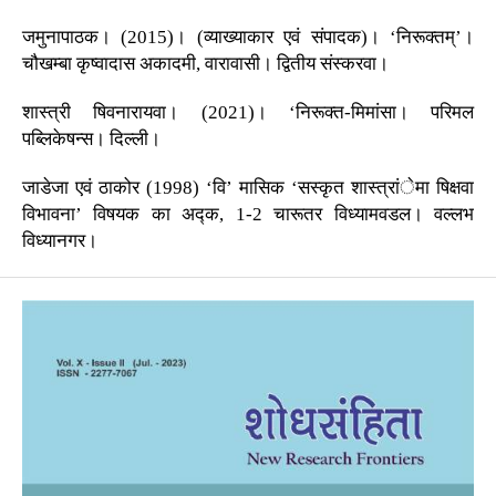
जमुनापाठक। (2015)। (व्याख्याकार एवं संपादक)। ‘निरूक्तम्’।
चौखम्बा कृष्वादास अकादमी, वारावासी। द्वितीय संस्करवा।
शास्त्री षिवनारायवा। (2021)। ‘निरूक्त-मिमांसा। परिमल
पब्लिकेषन्स। दिल्ली।
जाडेजा एवं ठाकोर (1998) ‘वि’ मासिक ‘सस्कृत शास्त्रांेमा षिक्षवा
विभावना’ विषयक का अद्क, 1-2 चारूतर विध्यामवडल। वल्लभ
विध्यानगर।