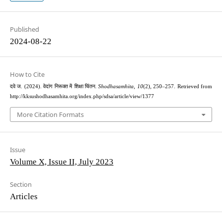
Published
2024-08-22
How to Cite
दवे ज. (2024). वेदांग निरूक्त में शिक्षा चिंतन.
Shodhasamhita
,
10
(2), 250–257. Retrieved from
http://kksushodhasamhita.org/index.php/sdsa/article/view/1377
More Citation Formats
Issue
Volume X, Issue II, July 2023
Section
Articles