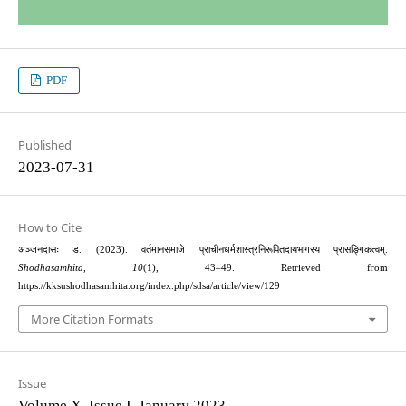
PDF
Published
2023-07-31
How to Cite
अञ्जनदासः ड. (2023). वर्तमानसमाजे प्राचीनधर्मशास्त्रनिरूपितदायभागस्य प्रासङ्गिकत्वम्.
Shodhasamhita
,
10
(1), 43–49. Retrieved from
https://kksushodhasamhita.org/index.php/sdsa/article/view/129
More Citation Formats
Issue
Volume X, Issue I, January 2023