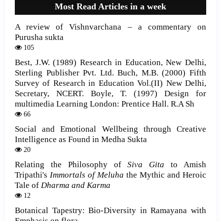
Most Read Articles in a week
A review of Vishnvarchana – a commentary on
Purusha sukta
105
Best, J.W. (1989) Research in Education, New Delhi,
Sterling Publisher Pvt. Ltd. Buch, M.B. (2000) Fifth
Survey of Research in Education Vol.(II) New Delhi,
Secretary, NCERT. Boyle, T. (1997) Design for
multimedia Learning London: Prentice Hall. R.A Sh
66
Social and Emotional Wellbeing through Creative
Intelligence as Found in Medha Sukta
20
Relating the Philosophy of
Siva Gita
to Amish
Tripathi's
Immortals of Meluha
the Mythic and Heroic
Tale of
Dharma and Karma
12
Botanical Tapestry: Bio-Diversity in Ramayana with
Emphasis on flora