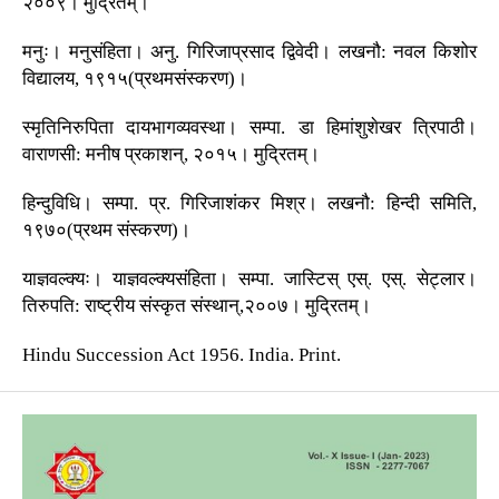
२००९। मुद्रितम्।
मनुः। मनुसंहिता। अनु. गिरिजाप्रसाद द्विवेदी। लखनौ: नवल किशोर
विद्यालय, १९१५(प्रथमसंस्करण)।
स्मृतिनिरुपिता दायभागव्यवस्था। सम्पा. डा हिमांशुशेखर त्रिपाठी।
वाराणसी: मनीष प्रकाशन्, २०१५। मुद्रितम्।
हिन्दुविधि। सम्पा. प्र. गिरिजाशंकर मिश्र। लखनौ: हिन्दी समिति,
१९७०(प्रथम संस्करण)।
याज्ञवल्क्यः। याज्ञवल्क्यसंहिता। सम्पा. जास्टिस् एस्. एस्. सेट्लार।
तिरुपति: राष्ट्रीय संस्कृत संस्थान्,२००७। मुद्रितम्।
Hindu Succession Act 1956. India. Print.