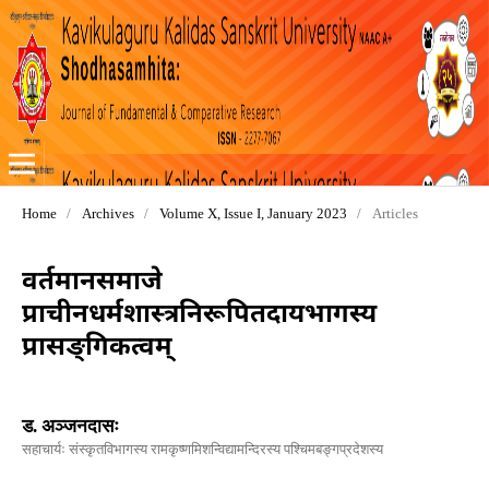
Home
/
Archives
/
Volume X, Issue I, January 2023
/
Articles
वर्तमानसमाजे
प्राचीनधर्मशास्त्रनिरूपितदायभागस्य
प्रासङ्गिकत्वम्
ड. अञ्जनदासः
सहाचार्यः संस्कृतविभागस्य रामकृष्णमिशन्विद्यामन्दिरस्य पश्चिमबङ्गप्रदेशस्य