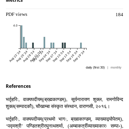
Metrics
PDF views
184
4.0
Aug 22 '24
Aug 25 '24
Aug 28 '24
Aug 31 '24
Sep 01 '24
Sep 04 '24
Sep 07 '24
Sep 10 '24
Sep 13 '24
Sep 16 '24
Sep 19 '24
daily (first 30)
|
monthly
References
भर्तृहरिः, वाक्यपदीयम्(ब्रह्मकाण्डम्), सूर्यनारायण शुक्ल, रामगोविन्द
शुक्ल(सम्पादकौ), चौखाम्बा संस्कृत संस्थान, वाराणसी, २०१६।
भर्तृहरिः, वाक्यपदीयम्(प्रथमो भागः, ब्रह्मकाण्डम्, व्याख्याद्वयोपेतम्),
‘पद्मश्री’ पण्डितश्रीरघुनाथशर्मा, (अम्बाकर्त्रीव्याख्याकारः सम्पा॰),