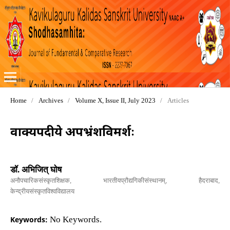
Home
/
Archives
/
Volume X, Issue II, July 2023
/
Articles
वाक्यपदीये अपभ्रंशविमर्शः
डॉ. अभिजित् घोष
अनौपचारिकसंस्कृतशिक्षक, भारतीयप्रौद्यगिकीसंस्थानम्, हैदराबाद,
केन्द्रीयसंस्कृतविश्वविद्यालय
Keywords:
No Keywords.