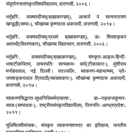
संपूर्णानन्दसंस्कृतविश्वविद्यालय, वाराणसी, २००६।
भर्तृहरिः, वाक्यपदीयम्(ब्रह्मकाण्डम्), आचार्य पं सत्यनारायण
खण्डूड़ी(सम्पा॰), चौखाम्बा कृष्णदास अकादमी, वाराणसी, २०१४।
भर्तृहरिः, वाक्यपदीयम्(प्रथमं ब्रह्मकाण्डम्), डा॰ शिवशङ्कर
अवस्थी(विवरणकार), चौखाम्बा विद्याभवन, वाराणसी, २००६।
भर्तृहरिः, वाक्यपदीयम्(ब्रह्मकाण्डम्), संस्कृत-आङ्ल-हिन्दी-
भाषाटीकोपेतम्, वाचस्पतिः सत्यकामः वर्मा(टीकाकारः), मुंशीराम
मनोहरलाल, नई दिल्ली। पतञ्जलिः, व्याकरण-महाभाष्यम्, प्रो॰
जयशङ्करलाल त्रिपाठी(व्याख्याकारः), चौखाम्बा कृष्णदास अकादमी,
वाराणसी, २०१७।
व्याकरणसिद्धान्त-सुधानिधिमर्मप्रकाशः, डा॰-पङ्कजकुमार-
व्यासः(सम्पादकः), राष्ट्रीयसंस्कृतविद्यापीठम्, तिरुपतिः-आन्ध्रप्रदेशः,
२०११।
युधिष्ठिरमीमांसकः, संस्कृत व्याकरणशास्त्र का इतिहास, भारतीय