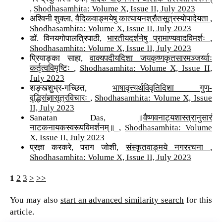
,
Shodhasamhita: Volume X, Issue II, July 2023
अश्विनी शुक्ला,
वैदिकवाङ्मयेषु कात्यायनश्रौतसूत्रस्योपादेयता
,
Shodhasamhita: Volume X, Issue II, July 2023
डॉ. विनयगोपालत्रिपाठी,
भारतीयदर्शनेषु प्रामाण्यवादविमर्शः
,
Shodhasamhita: Volume X, Issue II, July 2023
प्रियाङ्का साहा,
वाक्यपदीयदिशा जयकृष्णकृतसारमञ्जर्य्याः
कर्तृत्वविमृष्टिः
,
Shodhasamhita: Volume X, Issue II,
July 2023
शङ्खशुभ्र-गच्छित,
भाषावृत्त्यर्थविवृतिदिशा गुण-
वृद्धिसंज्ञासूत्रविचारः
,
Shodhasamhita: Volume X, Issue
II, July 2023
Sanatan Das,
॥वैष्णवनाट्यशास्त्रानुसारं
नाटकनायकस्वरूपविमर्शनम्॥
,
Shodhasamhita: Volume
X, Issue II, July 2023
प्रज्ञा करकरे, पराग जोशी,
संस्कृतवाङ्मये नगररचना
,
Shodhasamhita: Volume X, Issue II, July 2023
1
2
3
>
>>
You may also
start an advanced similarity search
for this
article.