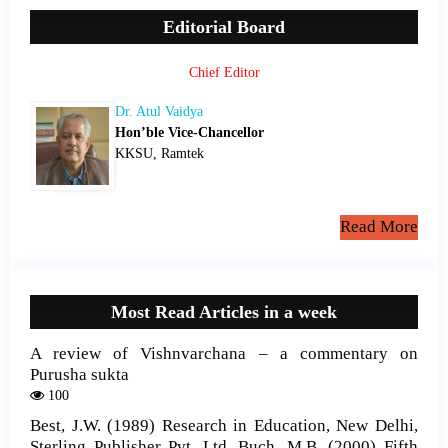
Editorial Board
Chief Editor
Dr. Atul Vaidya
Hon’ble Vice-Chancellor
KKSU, Ramtek
Read More
Most Read Articles in a week
A review of Vishnvarchana – a commentary on
Purusha sukta
100
Best, J.W. (1989) Research in Education, New Delhi,
Sterling Publisher Pvt. Ltd. Buch, M.B. (2000) Fifth