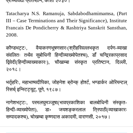
प्राच्यविद्या प्रतिष्ठान, काशी २०३०।
Tatacharya N.S. Ramanuja, Sabdabodhamimamsa, (Part
III – Case Terminations and Their Significance), Institute
Francais De Pondicherry & Rashtriya Sanskrit Sansthan,
2008.
कौण्डभट्टः, वैयाकरणभूषणसारः(श्रीहरिवल्लभकृत दर्पण-व्याखा
संवलितः तथैव सुबोधिनी हिन्दीव्याख्योपेतश्च), डाँ चन्द्र्रिकाप्रसाद
द्विवेदी(हिन्दीव्याख्याकारः), चौखाम्बा संस्कृत प्रतिष्टान, दिल्ली,
२०१८।
भर्तृहरिः, महाभाष्यदीपिका, जोहनेश ब्रोन्क् होर्श्ट, भण्डार्कर ओरियन्टल्
रिसर्च् इन्स्टिट्यूट्, पूणे, १९८७।
नागेशभट्टः, परमलघुमञ्जूषा(भावप्रकाशिका बालबोधिनी संस्कृत-
हिन्दी-व्याख्योपेता), डा॰ जयशङ्करलाल त्रिपाठी(व्याखाकारः
सम्पादकश्च), चोखम्बा कृष्णदास अकादमी, वाराणसी, २०१७।