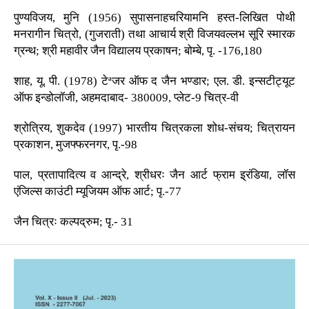
पुण्यविजय, मुनि (1956) सुपासनाहचरियामनि हस्त-लिखित पोथी
मनरागीन चित्रो, (गुजराती) तथा आचार्य श्री विजयवल्लभ सूरि स्मारक
ग्रन्थ; श्री महावीर जैन विद्यालय प्रकाषन; बोम्बे, पृ. -176,180
शाह, यू. पी. (1978) टेªजर ऑफ द जैन भण्डार; एल. डी. इन्सटीट्यूट
ऑफ इन्डोलॉजी, अहमदाबाद- 380009, प्लेट-9 चित्र-वी
श्रोत्रिय, शुकदेव (1997) भारतीय चित्रकला शोध-संचय; चित्रायन
प्रकाशन, मुजफ्फरनगर, पृ.-98
पाल, प्रतापादित्य व आन्द्रे, श्रीधरः जैन आर्ट फ्राम इ्रंडिया, लॉस
एंजिल्स काउंटी म्यूजियम ऑफ आर्ट; पृ.-77
जैन चित्रः कल्पद्रुम; पृ.- 31