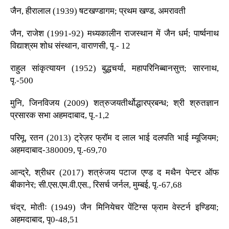
जैन, हीरालाल (1939) षटखण्डागम; प्रथम खण्ड, अमरावती
जैन, राजेश (1991-92) मध्यकालीन राजस्थान में जैन धर्म; पार्ष्वनाथ
विद्याश्रम शोध संस्थान, वाराणसी, पृ.- 12
राहुल सांकृत्यायन (1952) बुद्धचर्या, महापरिनिब्बानसुत्त; सारनाथ,
पृ.-500
मुनि, जिनविजय (2009) शत्रुजयतीर्थोद्धारप्रबन्ध; श्री श्रुतज्ञान
प्रसारक सभा अहमदाबाद, पृ.-1,2
परिमू, रतन (2013) ट्रेज़र फ्रॉम द लाल भाई दलपति भाई म्यूजियम;
अहमदाबाद-380009, पृ.-69,70
आन्द्रे, श्रीधर (2017) शत्रुंजय पटाज एण्ड द मथैन पेन्टर ऑफ
बीकानेर; सी.एस.एम.वी.एस., रिसर्च जर्नल, मुम्बई, पृ.-67,68
चंद्र, मोतीः (1949) जैन मिनियेचर पेंटिग्स फ्राम वेस्टर्न इण्डिया;
अहमदाबाद, पृ0-48,51