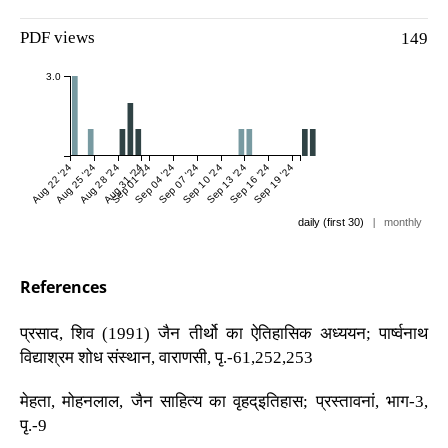
PDF views
149
3.0
Aug 22 '24
Aug 25 '24
Aug 28 '24
Aug 31 '24
Sep 01 '24
Sep 04 '24
Sep 07 '24
Sep 10 '24
Sep 13 '24
Sep 16 '24
Sep 19 '24
daily (first 30)
|
monthly
References
प्रसाद, शिव (1991) जैन तीर्थो का ऐतिहासिक अध्ययन; पार्ष्वनाथ
विद्याश्रम शोध संस्थान, वाराणसी, पृ.-61,252,253
मेहता, मोहनलाल, जैन साहित्य का वृहद्इतिहास; प्रस्तावनां, भाग-3,
पृ.-9