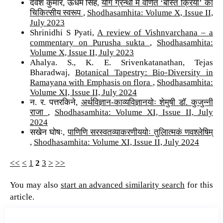
देवेश कुमार, ऊधम सिंह,
योग ग्रन्थों में वर्णित ‘बस्ति क्रिया’ का
चिकित्सीय स्वरूप
,
Shodhasamhita: Volume X, Issue II,
July 2023
Shrinidhi S Pyati,
A review of Vishnvarchana – a
commentary on Purusha sukta
,
Shodhasamhita:
Volume X, Issue II, July 2023
Ahalya. S., K. E. Srivenkatanathan, Tejas
Bharadwaj,
Botanical Tapestry: Bio-Diversity in
Ramayana with Emphasis on flora
,
Shodhasamhita:
Volume XI, Issue II, July 2024
न. र. पत्तरकिने,
अर्थविज्ञान-काव्यविज्ञानयोः शेमुषी डॉ. कुजुन्नी
राजा
,
Shodhasamhita: Volume XI, Issue II, July
2024
सखेन घोषः,
पाणिणि सरस्वतव्याकरणीययोः तुलिात्मकं णवश्लेषिम्
,
Shodhasamhita: Volume XI, Issue II, July 2024
<<
<
1
2
3
>
>>
You may also
start an advanced similarity search
for this
article.